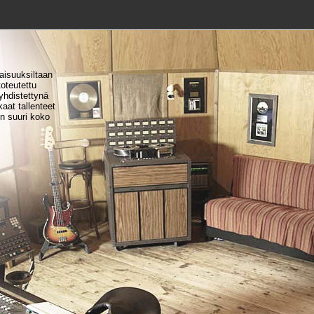
aisuuksiltaan
toteutettu
yhdistettynä
aat tallenteet
n suuri koko