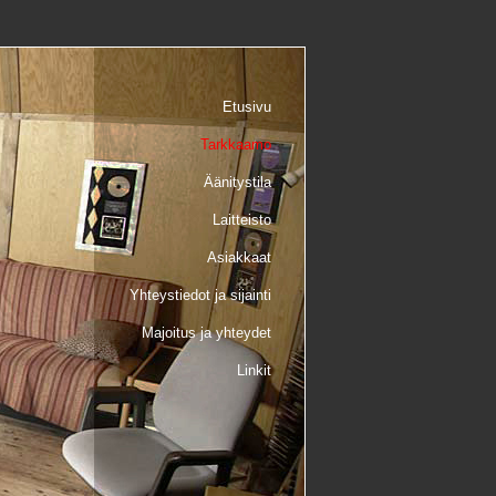
Etusivu
Tarkkaamo
Äänitystila
Laitteisto
Asiakkaat
Yhteystiedot ja sijainti
Majoitus ja yhteydet
Linkit