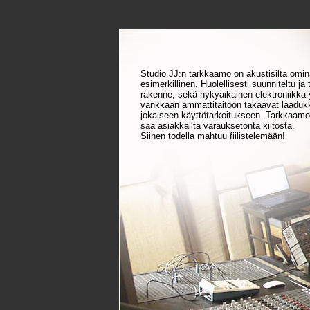
Studio JJ:n tarkkaamo on akustisilta omin
esimerkillinen. Huolellisesti suunniteltu ja 
rakenne, sekä nykyaikainen elektroniikka 
vankkaan ammattitaitoon takaavat laadukk
jokaiseen käyttötarkoitukseen. Tarkkaamo
saa asiakkailta varauksetonta kiitosta.
Siihen todella mahtuu fiilistelemään!