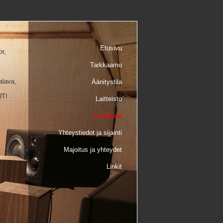
Etusivu
r,
Tarkkaamo
alava,
Äänitystila
UT!
Laitteisto
Asiakkaat
Yhteystiedot ja sijainti
Majoitus ja yhteydet
Linkit