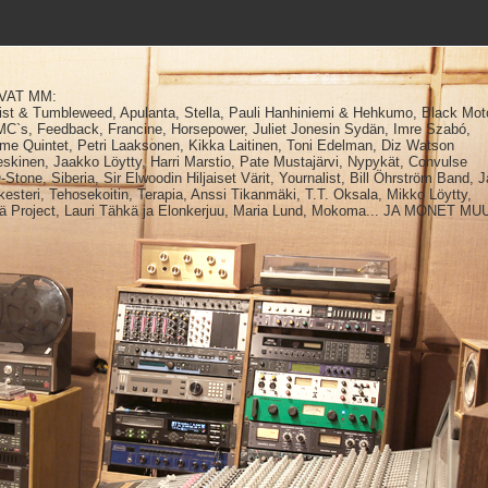
VAT MM:
vist & Tumbleweed, Apulanta, Stella, Pauli Hanhiniemi & Hehkumo, Black Moto
MC`s, Feedback, Francine, Horsepower, Juliet Jonesin Sydän, Imre Szabó,
ime Quintet, Petri Laaksonen, Kikka Laitinen, Toni Edelman, Diz Watson
eskinen, Jaakko Löytty, Harri Marstio, Pate Mustajärvi, Nypykät, Convulse
tone, Siberia, Sir Elwoodin Hiljaiset Värit, Yournalist, Bill Öhrström Band, J
steri, Tehosekoitin, Terapia, Anssi Tikanmäki, T.T. Oksala, Mikko Löytty,
tyä Project, Lauri Tähkä ja Elonkerjuu, Maria Lund, Mokoma... JA MONET MU