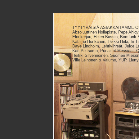
TYYTYVÄISIÄ ASIAKKAITAMME O
Absoluuttinen Nollapiste, Pepe Ahlq
Elonkerjuu, Helen Bassin, Bomfunk 
Katriina Honkanen, Heikki Hela, In T
Dave Lindholm, Lehtivihreät, Juice L
Kari Peitsamo, Punaiset Messiaat, Q-S
Heikki Silvennoinen, Suomen Miesorke
Ville Leinonen & Valumo, YUP, Liet